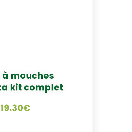
e à mouches
ta kit complet
19.30
€