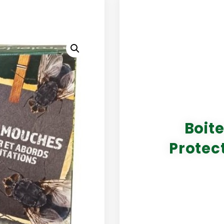
Boit
Protec