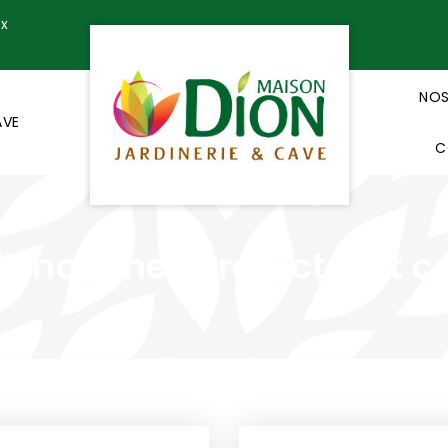
ux
NOS
AVE
C
à mouches Protecta kit 